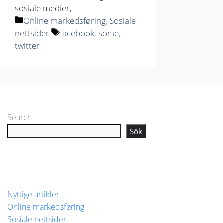
sosiale medier,
Kategorier
Online markedsføring
,
Sosiale
Stikkord
nettsider
facebook
,
some
,
twitter
Search
Sök
Nyttige artikler
Online markedsføring
Sosiale nettsider