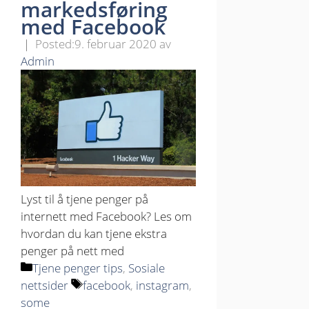
markedsføring
med Facebook
9. februar 2020
av
Admin
Lyst til å tjene penger på
internett med Facebook? Les om
hvordan du kan tjene ekstra
penger på nett med
Kategorier
Tjene penger tips
,
Sosiale
Stikkord
nettsider
facebook
,
instagram
,
some