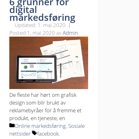
6 grunner for
digital
markedsføring
1. mai 2020
1. mai 2020
av
Admin
De fleste har hørt om grafisk
design som blir brukt av
reklamebyråer for å fremme et
produkt, en tjeneste, en
Kategorier
Online markedsføring
,
Sosiale
Stikkord
nettsider
facebook
,