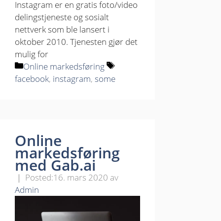
Instagram er en gratis foto/video
delingstjeneste og sosialt
nettverk som ble lansert i
oktober 2010. Tjenesten gjør det
mulig for
Kategorier
Stikkord
Online markedsføring
facebook
,
instagram
,
some
Online
markedsføring
med Gab.ai
16. mars 2020
av
Admin