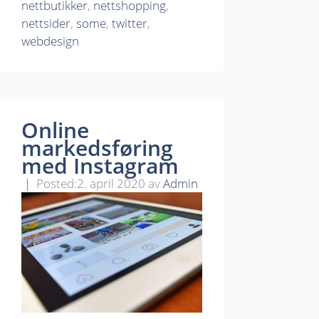
nettbutikker
,
nettshopping
,
nettsider
,
some
,
twitter
,
webdesign
Online
markedsføring
med Instagram
2. april 2020
av
Admin