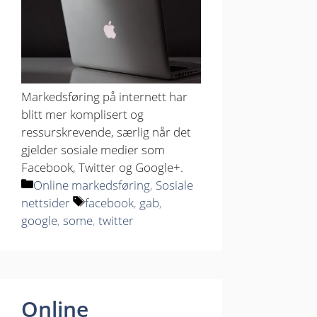
Markedsføring på internett har
blitt mer komplisert og
ressurskrevende, særlig når det
gjelder sosiale medier som
Facebook, Twitter og Google+.
Kategorier
Online markedsføring
,
Sosiale
Stikkord
nettsider
facebook
,
gab
,
google
,
some
,
twitter
Online