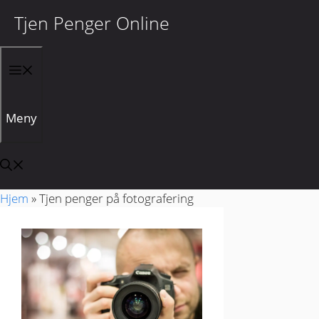
Tjen Penger Online
Hopp til innhold
Meny
Hjem
»
Tjen penger på fotografering