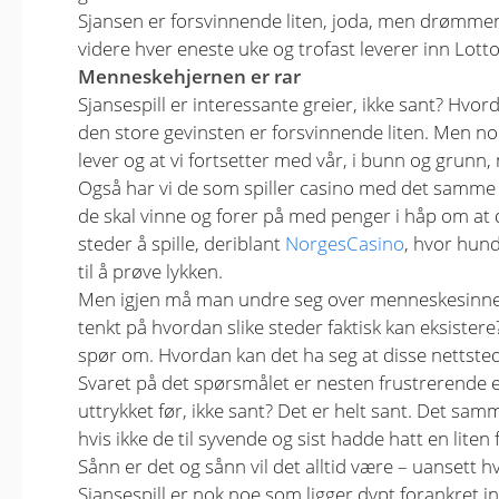
Sjansen er forsvinnende liten, joda, men drømmene
videre hver eneste uke og trofast leverer inn Lotto
Menneskehjernen er rar
Sjansespill er interessante greier, ikke sant? Hvor
den store gevinsten er forsvinnende liten. Men noe
lever og at vi fortsetter med vår, i bunn og grunn
Også har vi de som spiller casino med det samme m
de skal vinne og forer på med penger i håp om at d
steder å spille, deriblant
NorgesCasino
, hvor hund
til å prøve lykken.
Men igjen må man undre seg over menneskesinnet
tenkt på hvordan slike steder faktisk kan eksister
spør om. Hvordan kan det ha seg at disse nettsted
Svaret på det spørsmålet er nesten frustrerende enk
uttrykket før, ikke sant? Det er helt sant. Det sam
hvis ikke de til syvende og sist hadde hatt en liten
Sånn er det og sånn vil det alltid være – uansett
Sjansespill er nok noe som ligger dypt forankret i