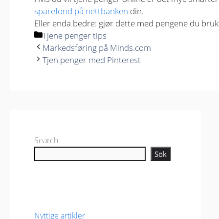
sparefond på nettbanken
din.
Eller enda bedre: gjør dette med pengene du bruker 
Kategorier
Tjene penger tips
Markedsføring på Minds.com
Tjen penger med Pinterest
Search
Sök
Nyttige artikler