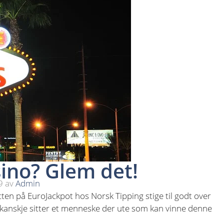
ino? Glem det!
9
av
Admin
en på EuroJackpot hos Norsk Tipping stige til godt over
 kanskje sitter et menneske der ute som kan vinne denne