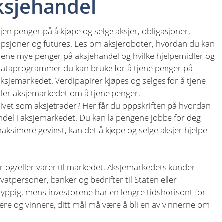
ksjehandel
jen penger på å kjøpe og selge aksjer, obligasjoner,
psjoner og futures. Les om aksjeroboter, hvordan du kan
jene mye penger på aksjehandel og hvilke hjelpemidler og
dataprogrammer du kan bruke for å tjene penger på
ksjemarkedet. Verdipapirer kjøpes og selges for å tjene
ndler aksjemarkedet om å tjene penger.
ivet som aksjetrader? Her får du oppskriften på hvordan
andel i aksjemarkedet. Du kan la pengene jobbe for deg
aksimere gevinst, kan det å kjøpe og selge aksjer hjelpe
er og/eller varer til markedet. Aksjemarkedets kunder
ivatpersoner, banker og bedrifter til Staten eller
hyppig, mens investorene har en lengre tidshorisont for
ere og vinnere, ditt mål må være å bli en av vinnerne om