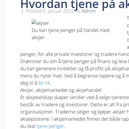
Hvordan tjene på a
4. januar 2020
av
Admin
T
o
Du kan tjene penger på handel med
t
aksjer.
a
penger, for alle private investorer og tradere ha
Drømmer du om å tjene penger på finans og leve l
du kan generere inntekter og få profitt på aksjeh
mens du nyter livet. Ved å begrense tapene og å m
deg til å
bli rik
.
Aksjer, aksjemarkedet og aksjehandel
Et aksjeselskap skaper verdier ved å selge tjenest
består av tradere og investorer. Dette er alt fra pr
organisasjoner. Traderne selger og kjøper aksjer 
aksjepostene. I aksjemarkedet finnes det både tap
du skal
tjene penger
.