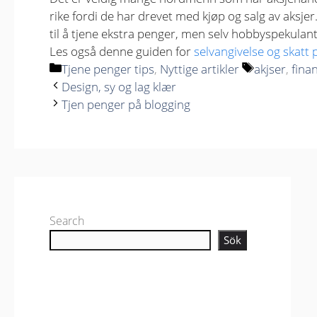
rike fordi de har drevet med kjøp og salg av aksje
til å tjene ekstra penger, men selv hobbyspekulant
Les også denne guiden for
selvangivelse og skatt
Kategorier
Stikkord
Tjene penger tips
,
Nyttige artikler
akjser
,
fina
Design, sy og lag klær
Tjen penger på blogging
Search
Sök