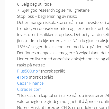
6. Selg deg ut i tide
7. Gjør god research og se mulighetene
Stop loss – begrensning av risiko
Det er mange risikofaktorer når man investerer i a
trender, verdensøkonomien og flere andre forhold
investorer teknikken stop loss. Det betyr at du sett
(loss) – før du kjøper en aksje. Når du gjør en 
15% så selger du aksjeposten med tap, på den må
Det finnes mange aksjemeglere å velge blant, det 
Her er en liste med anbefalte anksjehandlere og a
raskt på nettet:
Plus500.no
* (norsk språk)
eToro
(norsk språk)
Cedar Finance
Citrades.com
*Husk at din kapital er i risiko når du investerer.
valutameglerne gir deg mulighet til å åpne en onli
Norge. Husk at forex og CFDs er produketer som k