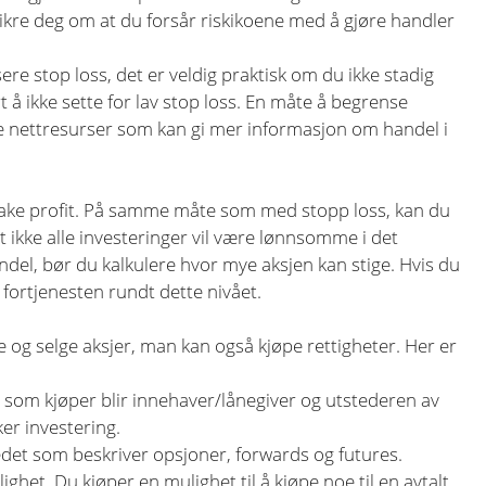
ikre deg om at du forsår riskikoene med å gjøre handler
re stop loss, det er veldig praktisk om du ikke stadig
å ikke sette for lav stop loss. En måte å begrense
ge nettresurser som kan gi mer informasjon om handel i
r take profit. På samme måte som med stopp loss, kan du
t ikke alle investeringer vil være lønnsomme i det
el, bør du kalkulere hvor mye aksjen kan stige. Hvis du
fortjenesten rundt dette nivået.
og selge aksjer, man kan også kjøpe rettigheter. Her er
 som kjøper blir innehaver/lånegiver og utstederen av
er investering.
edet som beskriver opsjoner, forwards og futures.
ghet. Du kjøper en mulighet til å kjøpe noe til en avtalt