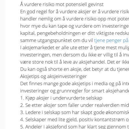
Å vurdere risiko mot potensiell gevinst
En god regel for å vurdere aksjer er å vurdere risi
handler nemlig om å vurdere risiko opp mot potens
hvor mye du kan tape og vurdere om investeringen 
kapital, pengebeholdningen er ditt viktigste redsk
samme utgangspunktet om du vil
tjene penger på
I aksjemarkedet er alle ute etter å tjene mest mul
investeringen, men dersom du ikke er villig til å 
være store nok til å leve av aksjehandel. Det er ikke
Du kan også shorte en aksje, det betyr at du tjene
Aksjetips og aksjeinvesteringer
Det finnes mange gode aksjetips i media og på inte
investeringer og grunnregler for smart aksjehande
1. Kjøp aksjer i undervurderte selskap
2. Se etter aksjer som faller under realverdien mid
3. Ledere i selskap som har skapt gode økonomiske
4. Selskaper med lite gjeld, positiv kontantstrøm
5. Andeler i aksjefond som har klart seg gjennom t