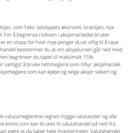
ksjer, som f.eks. selskapets økonomi, bransjen, nye
. For å begrense risikoen i aksjemarkedet bruker
er en stopp for hvor mye penger du er villig til å tape
aksjehandel bestemmer du at om aksjekursen går ned med
ten begrenser du tapet til maksimalt 15%.
er vanligst å bruke nettmeglere som tilbyr aksjehandel.
ksjemeglere som kan kjøpe og selge aksjer sikkert og
 Alle valutameglerene regnes trygge valutasider og alle
ne konto som kan brukes til valutahandel på nett fra
an gjøre at du taper hele investeringen. Valutahendel