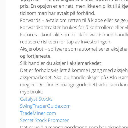
pris. En opsjon er en rett, men ikke en plikt til å kj
tid som man har avtalt på forhånd.
Forwards – avtale om retten til å kjøpe eller selge 
Forwardkontrakter brukes for å kontrollere eller «
Futures – kontrakt som er lik forwards men handle
redusere risikoen for tap av investeringen.
Aksjerobot – software som automatiserer aksjehand
og fortjeneste.
Slik handler du aksjer i aksjemarkedet
Det er forholdsvis lett å komme i gang med aksjehan
aksjemarkedet. Skal du handle aksjer på Oslo Bør
megler. Det finnes mange gode nettsider som kan h
mye brukt:
Catalyst Stocks
SwingTraderGuide.com
TradeMiner.com
Secret Stock Promoter
Det er veldig mange nordmenn som har aksjehandel