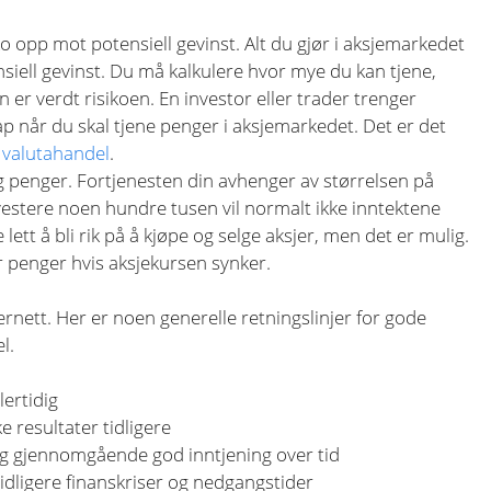
ko opp mot potensiell gevinst. Alt du gjør i aksjemarkedet
iell gevinst. Du må kalkulere hvor mye du kan tjene,
er verdt risikoen. En investor eller trader trenger
ap når du skal tjene penger i aksjemarkedet. Det er det
 valutahandel
.
ig penger. Fortjenesten din avhenger av størrelsen på
investere noen hundre tusen vil normalt ikke inntektene
 lett å bli rik på å kjøpe og selge aksjer, men det er mulig.
r penger hvis aksjekursen synker.
rnett. Her er noen generelle retningslinjer for gode
l.
lertidig
 resultater tidligere
 og gjennomgående god inntjening over tid
idligere finanskriser og nedgangstider