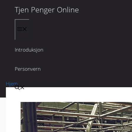
Tjen Penger Online
Hopp til innhold
Introduksjon
Personvern
Hjem
»
Hvordan tjene på aksjehandel