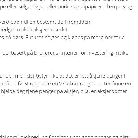
øpe eller selge aksjer eller andre verdipapirer til en pris og
verdipapir til en bestemt tid i fremtiden.
hedge» risiko i aksjemarkedet.
s på børs. Futures selges og kjøpes på marginer for å
el basert på brukerens kriterier for investering, risiko
del, men det betyr ikke at det er lett å tjene penger i
s må du først opprette en VPS-konto og deretter finne en
jelpe deg tjene penger på aksjer, bl.a. er aksjeroboter
 som levebrød, og flere har tjent gode penger og blitt