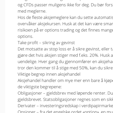
og CFDs passer muligens ikke for deg. Du bør fors
med meglerne.
Hos de fleste aksjemeglere kan du sette automatise
overvåker aksjekursen. Husk at det kan være smart 
risikoen på er options trading og det finnes man
options.
Take profit – sikring av gevinst
Det motsatte av stop loss er å sikre gevinst, elle
gjøre det hvis aksjen stiger med f.eks. 20%. Husk a
uendelige. Hver gang du gjennomfører en aksjehand
tror den kommer til å stige med 50%, kan du sikre 
Viktige begrep innen aksjehandel
Aksjehandel handler om mye mer enn bare å kjøpe 
de viktigste begrepene:
Obligasjoner – gjeldsbrev med løpende renter. Du
gjeldsbrevet. Statsobligasjoner regnes som en sikk
Derivater – investeringsredskap i verdipapirmark
Opsjoner – fra det engelske ordet «option», en muli