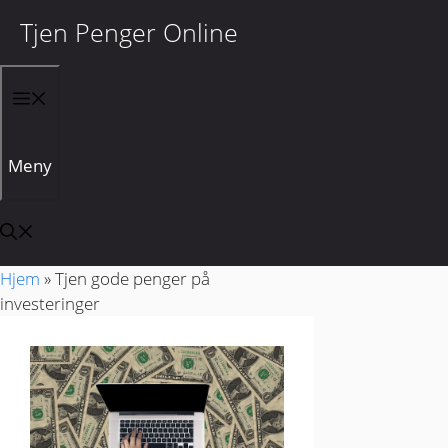
Tjen Penger Online
Hopp til innhold
Meny
Hjem
»
Tjen gode penger på
investeringer