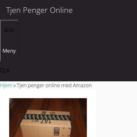
Tjen Penger Online
Hopp til innhold
Meny
Hjem
»
Tjen penger online med Amazon