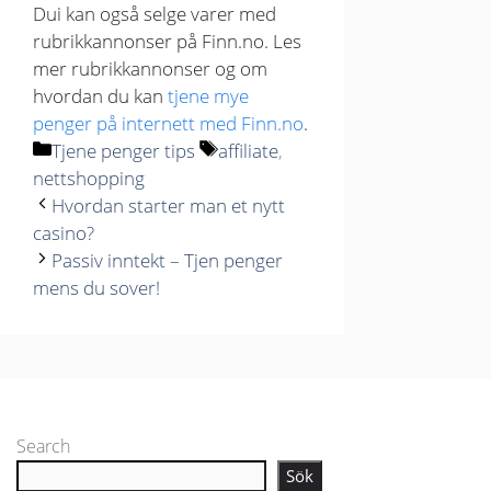
Dui kan også selge varer med
rubrikkannonser på Finn.no. Les
mer rubrikkannonser og om
hvordan du kan
tjene mye
penger på internett med Finn.no
.
Kategorier
Stikkord
Tjene penger tips
affiliate
,
nettshopping
Hvordan starter man et nytt
casino?
Passiv inntekt – Tjen penger
mens du sover!
Search
Sök