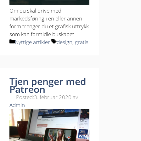
Om du skal drive med
markedsføring i en eller annen
form trenger du et grafisk uttrykk
som kan formidle buskapet
Kategorier
Stikkord
Nyttige artikler
design
,
gratis
Tjen penger med
Patreon
3. februar 2020
av
Admin