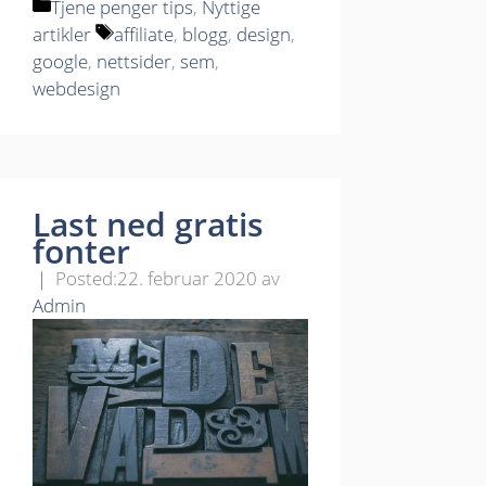
Kategorier
Tjene penger tips
,
Nyttige
Stikkord
artikler
affiliate
,
blogg
,
design
,
google
,
nettsider
,
sem
,
webdesign
Last ned gratis
fonter
22. februar 2020
av
Admin