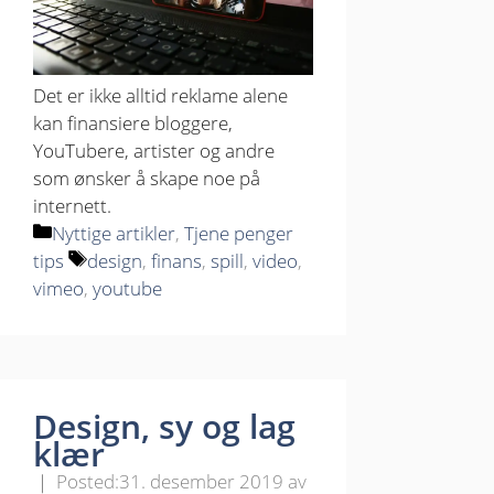
Det er ikke alltid reklame alene
kan finansiere bloggere,
YouTubere, artister og andre
som ønsker å skape noe på
internett.
Kategorier
Nyttige artikler
,
Tjene penger
Stikkord
tips
design
,
finans
,
spill
,
video
,
vimeo
,
youtube
Design, sy og lag
klær
31. desember 2019
av