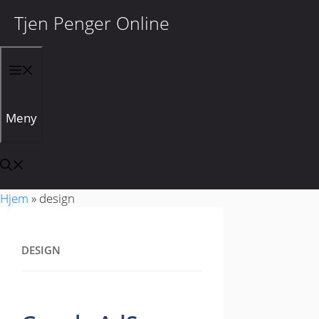
Tjen Penger Online
Hopp til innhold
Meny
Hjem
»
design
DESIGN