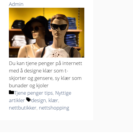
Admin
Du kan tjene penger på internett
med å designe klær som t-
skjorter og gensere, sy klær som
bunader og kjoler
Kategorier
Tjene penger tips
,
Nyttige
Stikkord
artikler
design
,
klær
,
nettbutikker
,
nettshopping