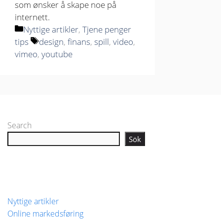
som ønsker å skape noe på
internett.
Kategorier
Nyttige artikler
,
Tjene penger
Stikkord
tips
design
,
finans
,
spill
,
video
,
vimeo
,
youtube
Search
Sök
Nyttige artikler
Online markedsføring