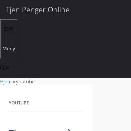
Tjen Penger Online
Hopp til innhold
Meny
Hjem
»
youtube
YOUTUBE