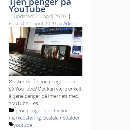
Tjen penger på
YouTube
23. april 2020
22. april 2020
av
Admin
Ønsker du å tjene penger online
på YouTube? Det kan være enkelt
å tjene penger på internett med
YouTube. Les
Kategorier
Tjene penger tips
,
Online
markedsføring
,
Sosiale nettsider
Stikkord
youtube