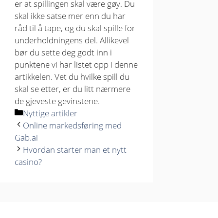
er at spillingen skal være gøy. Du
skal ikke satse mer enn du har
råd til å tape, og du skal spille for
underholdningens del. Allikevel
bør du sette deg godt inn i
punktene vi har listet opp i denne
artikkelen. Vet du hvilke spill du
skal se etter, er du litt nærmere
de gjeveste gevinstene.
Kategorier
Nyttige artikler
Online markedsføring med
Gab.ai
Hvordan starter man et nytt
casino?