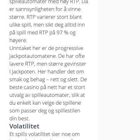
spilleautomater med høy RTP. Da
er sannsynligheten for å vinne
større. RTP varierer stort blant
ulike spill, men sikt deg alltid inn
på spill med RTP på 97 % og
høyere.
Unntaket her er de progressive
jackpotautomatene. De har ofte
lavere RTP, men større gevinster
i jackpoten. Her handler det om
smak og behag – rett og slett. De
beste casino på nett har et stort
utvalg av spilleautomater, slik at
du enkelt kan velge de spillene
som passer deg og spillestilen
din best.
Volatilitet
Et spills volatilitet sier noe om