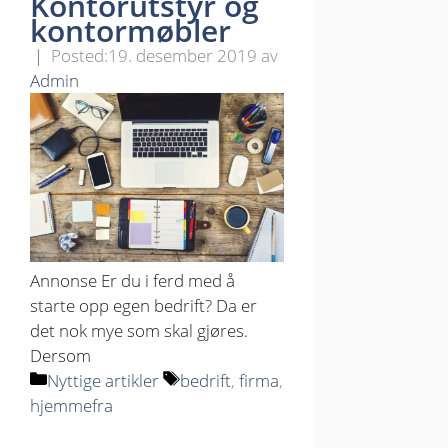
Kontorutstyr og
kontormøbler
19. desember 2019
av
Admin
Annonse Er du i ferd med å
starte opp egen bedrift? Da er
det nok mye som skal gjøres.
Dersom
Kategorier
Stikkord
Nyttige artikler
bedrift
,
firma
,
hjemmefra