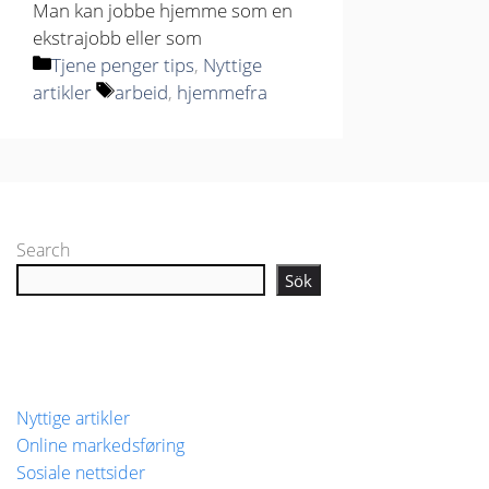
Man kan jobbe hjemme som en
ekstrajobb eller som
Kategorier
Tjene penger tips
,
Nyttige
Stikkord
artikler
arbeid
,
hjemmefra
Search
Sök
Nyttige artikler
Online markedsføring
Sosiale nettsider