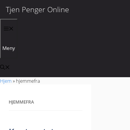
Tjen Penger Online
Hopp til innhold
Meny
Hjem
»
hjemmefra
HJEMMEFRA