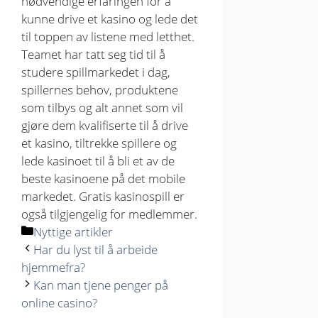
nødvendige erfaringen for å
kunne drive et kasino og lede det
til toppen av listene med letthet.
Teamet har tatt seg tid til å
studere spillmarkedet i dag,
spillernes behov, produktene
som tilbys og alt annet som vil
gjøre dem kvalifiserte til å drive
et kasino, tiltrekke spillere og
lede kasinoet til å bli et av de
beste kasinoene på det mobile
markedet. Gratis kasinospill er
også tilgjengelig for medlemmer.
Kategorier
Nyttige artikler
Har du lyst til å arbeide
hjemmefra?
Kan man tjene penger på
online casino?