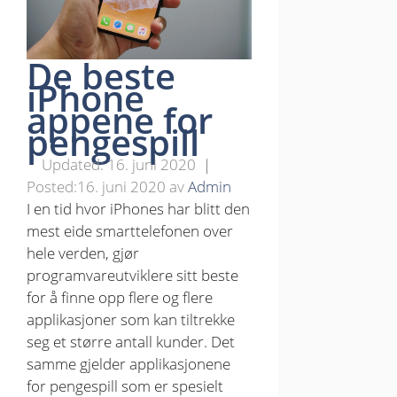
De beste
iPhone
appene for
pengespill
16. juni 2020
16. juni 2020
av
Admin
I en tid hvor iPhones har blitt den
mest eide smarttelefonen over
hele verden, gjør
programvareutviklere sitt beste
for å finne opp flere og flere
applikasjoner som kan tiltrekke
seg et større antall kunder. Det
samme gjelder applikasjonene
for pengespill som er spesielt