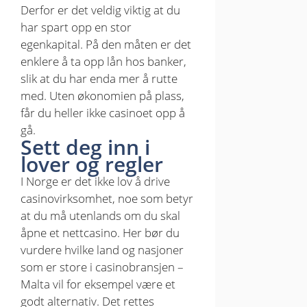
Derfor er det veldig viktig at du
har spart opp en stor
egenkapital. På den måten er det
enklere å ta opp lån hos banker,
slik at du har enda mer å rutte
med. Uten økonomien på plass,
får du heller ikke casinoet opp å
gå.
Sett deg inn i
lover og regler
I Norge er det ikke lov å drive
casinovirksomhet, noe som betyr
at du må utenlands om du skal
åpne et nettcasino. Her bør du
vurdere hvilke land og nasjoner
som er store i casinobransjen –
Malta vil for eksempel være et
godt alternativ. Det rettes