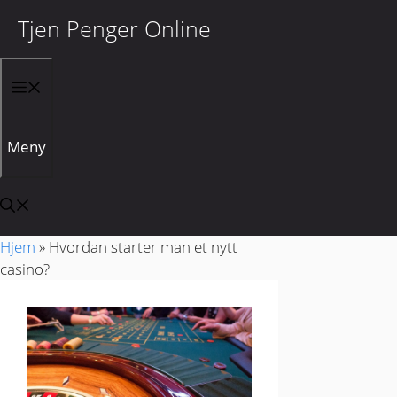
Tjen Penger Online
Hopp til innhold
Meny
Hjem
»
Hvordan starter man et nytt
casino?