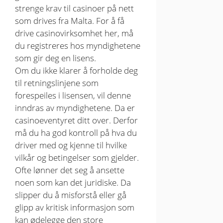
strenge krav til casinoer på nett
som drives fra Malta. For å få
drive casinovirksomhet her, må
du registreres hos myndighetene
som gir deg en lisens.
Om du ikke klarer å forholde deg
til retningslinjene som
forespeiles i lisensen, vil denne
inndras av myndighetene. Da er
casinoeventyret ditt over. Derfor
må du ha god kontroll på hva du
driver med og kjenne til hvilke
vilkår og betingelser som gjelder.
Ofte lønner det seg å ansette
noen som kan det juridiske. Da
slipper du å misforstå eller gå
glipp av kritisk informasjon som
kan ødelegge den store