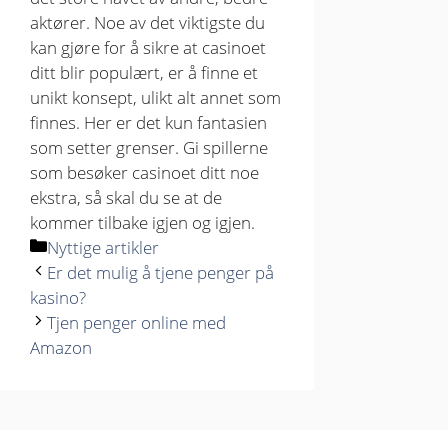
aktører. Noe av det viktigste du
kan gjøre for å sikre at casinoet
ditt blir populært, er å finne et
unikt konsept, ulikt alt annet som
finnes. Her er det kun fantasien
som setter grenser. Gi spillerne
som besøker casinoet ditt noe
ekstra, så skal du se at de
kommer tilbake igjen og igjen.
Kategorier
Nyttige artikler
Er det mulig å tjene penger på
kasino?
Tjen penger online med
Amazon