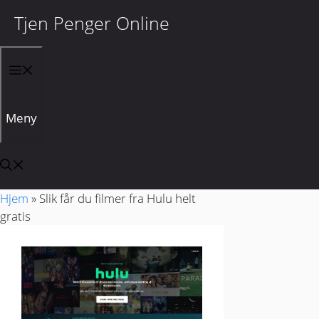
Tjen Penger Online
Hopp til innhold
Meny
Hjem
»
Slik får du filmer fra Hulu helt
gratis