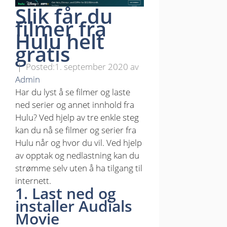
Slik får du
filmer fra
Hulu helt
gratis
1. september 2020
av
Admin
Har du lyst å se filmer og laste
ned serier og annet innhold fra
Hulu? Ved hjelp av tre enkle steg
kan du nå se filmer og serier fra
Hulu når og hvor du vil. Ved hjelp
av opptak og nedlastning kan du
strømme selv uten å ha tilgang til
internett.
1. Last ned og
installer Audials
Movie