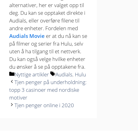
alternativer, her er valget opp til
deg. Du kan se opptaket direkte i
Audials, eller overføre filene til
andre enheter. Fordelen med
Audials Movie
er at du nå kan se
på filmer og serier fra Hulu, selv
uten å ha tilgang til et nettverk.
Du kan også velge hvilke enheter
du ønsker å se på opptakene fra.
Kategorier
Stikkord
Nyttige artikler
Audials
,
Hulu
Tjen penger på underholdning:
topp 3 casinoer med nordiske
motiver
Tjen penger online i 2020