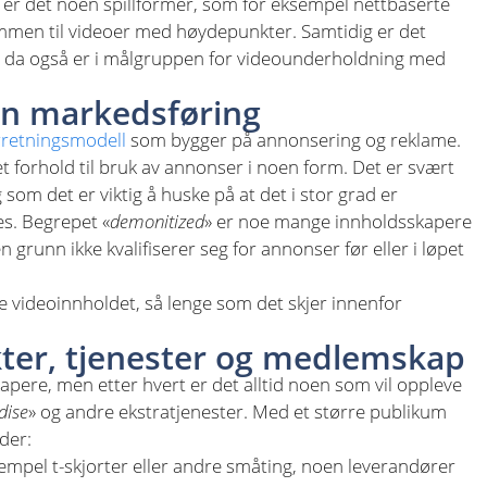
 er det noen spillformer, som for eksempel nettbaserte
sammen til videoer med høydepunkter. Samtidig er det
m da også er i målgruppen for videounderholdning med
en markedsføring
rretningsmodell
som bygger på annonsering og reklame.
et forhold til bruk av annonser i noen form. Det er svært
om det er viktig å huske på at det i stor grad er
s. Begrepet «
demonitized
» er noe mange innholdsskapere
 grunn ikke kvalifiserer seg for annonser før eller i løpet
ve videoinnholdet, så lenge som det skjer innenfor
kter, tjenester og medlemskap
kapere, men etter hvert er det alltid noen som vil oppleve
dise
» og andre ekstratjenester. Med et større publikum
der:
ksempel t-skjorter eller andre småting, noen leverandører