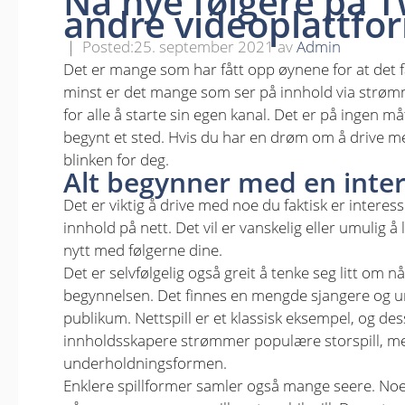
Nå nye følgere på 
andre videoplattfo
25. september 2021
av
Admin
Det er mange som har fått opp øynene for at det fak
minst er det mange som ser på innhold via strømm
for alle å starte sin egen kanal. Det er på ingen 
begynt et sted. Hvis du har en drøm om å drive me
blinken for deg.
Alt begynner med en inte
Det er viktig å drive med noe du faktisk er interesse
innhold på nett. Det vil er vanskelig eller umulig å
nytt med følgerne dine.
Det er selvfølgelig også greit å tenke seg litt om n
begynnelsen. Det finnes en mengde sjangere og 
publikum. Nettspill er et klassisk eksempel, og d
innholdsskapere strømmer populære storspill, me
underholdningsformen.
Enklere spillformer samler også mange seere. No