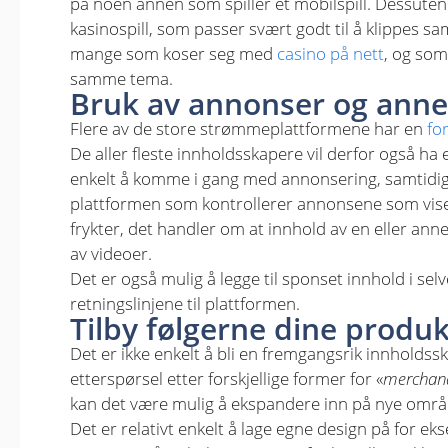
på noen annen som spiller et mobilspill. Dessuten
kasinospill, som passer svært godt til å klippes 
mange som koser seg med
casino på nett
, og so
samme tema.
Bruk av annonser og ann
Flere av de store strømmeplattformene har en
fo
De aller fleste innholdsskapere vil derfor også ha 
enkelt å komme i gang med annonsering, samtidig s
plattformen som kontrollerer annonsene som vise
frykter, det handler om at innhold av en eller annen
av videoer.
Det er også mulig å legge til sponset innhold i sel
retningslinjene til plattformen.
Tilby følgerne dine produ
Det er ikke enkelt å bli en fremgangsrik innholdss
etterspørsel etter forskjellige former for «
merchan
kan det være mulig å ekspandere inn på nye områ
Det er relativt enkelt å lage egne design på for e