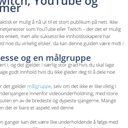
Twitch, YouTube og
rmer
tisk er mulig å nå ut til et stort publikum på nett. Ikke
etjenester som YouTube eller Twitch – der det er mulig
måte enkelt, men alle suksessrike innholdsskapere har
d noe du virkelig elsker, da kan denne guiden være midt i
resse og en målgruppe
rt i, og det gjelder i særlig stor grad hvis du skal lage
 lage godt innhold hvis du ikke gleder deg til å dele noe
år det gjelder
målgruppe
, selv om det ikke er like viktig i
undersjangere innenfor videounderholdning, med store
essuten en av de bredeste og dypeste sjangerne. Mange
n det er bare et aspekt ved denne
en ganger kan det være like underholdende å følge med